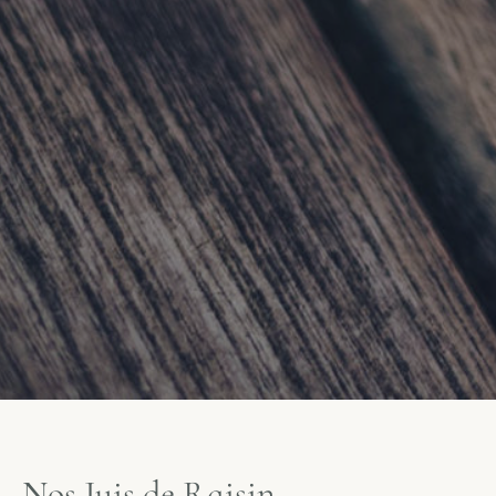
N
o
s
J
u
i
s
d
e
R
a
i
s
i
n