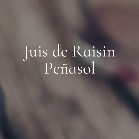
J
u
i
s
d
e
R
a
i
s
i
n
P
e
ñ
a
s
o
l