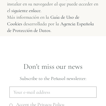
instalar en su navegador al que puede acceder en
el
siguiente enlace
.
Más información en la
Guía de Uso de
Cookies
desarrollada por la
Agencia Española
de Protección de Datos
.
D
o
n
'
t
m
i
s
s
o
u
r
n
e
w
s
Subscribe to the Peñasol newsletter:
Accept the Privacy Policy